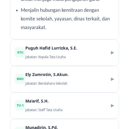
Menjalin hubungan kemitraan dengan
komite sekolah, yayasan, dinas terkait, dan
masyarakat.
Puguh Hafid Lurrizka, S.E.
▶
KTU
Jabatan: Kepala Tata Usaha
FUNGSI UTAMA
Ely Zumrotin, S.Akun.
▶
BND
Penanggung jawab sistem administrasi perkantoran sekolah,
Jabatan: Bendahara Sekolah
pengarsipan dokumen penting kepegawaian, serta
koordinator kinerja jajaran staf ketatausahaan.
FUNGSI UTAMA
Ma’arif, S.H.
▶
TU-1
PERINCIAN TUGAS POKOK
Pengelola sistem keuangan pusat sekolah yang bertanggung
Jabatan: Staff Tata Usaha
jawab atas pembukuan kas belanja, manajemen penerimaan
Menyusun rencana anggaran dan program
dana, dan pelaporan akuntansi instansi.
FUNGSI UTAMA
kerja tahunan bagian tata usaha.
Munadirin, S.Pd.